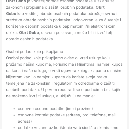
Obrt Gobo
je voditelj obrade osobnih podataka u skladu sa
zakonom i propisima o zaštiti osobnih podataka.
Obrt
Gobo
kao voditelj obrade osobnih podataka određuje svrhu i
sredstva obrade osobnih podataka i odgovoran je za čuvanje i
korištenje osobnih podataka u papirnatom i/ili elektronskom
obliku.
Obrt Gobo
, u svom poslovanju može biti i izvršitelj
obrade osobnih podataka.
Osobni podaci koje prikupljamo
Osobni podaci koje prikupljamo ovise o: vrsti usluge koju
pružamo našim kupcima, korisnicima i klijentima, namjeri kupca
da koristi naše usluge, o vrsti ugovora kojeg sklapamo s našim
klijentom kao i o namjeri kupaca da koriste svoja prava
temeljena na zakonskim i regulatornim odredbama o zaštiti
osobnih podataka. U prvom redu radi se o podacima bez kojih
ne možemo izvršiti uslugu, a uključuju najmanje:
osnovne osobne podatke (ime i prezime)
osnovne kontakt podatke (adresa, broj telefona, mail
adresa)
podatke vezane uz korištenje web sjedišta skeniraj.me