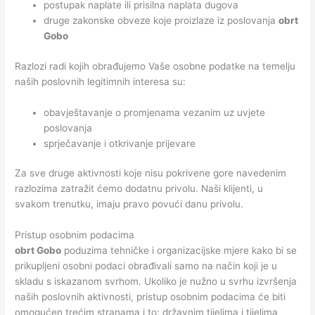
postupak naplate ili prisilna naplata dugova
druge zakonske obveze koje proizlaze iz poslovanja
obrt
Gobo
Razlozi radi kojih obrađujemo Vaše osobne podatke na temelju
naših poslovnih legitimnih interesa su:
obavještavanje o promjenama vezanim uz uvjete
poslovanja
sprječavanje i otkrivanje prijevare
Za sve druge aktivnosti koje nisu pokrivene gore navedenim
razlozima zatražit ćemo dodatnu privolu. Naši klijenti, u
svakom trenutku, imaju pravo povući danu privolu.
Pristup osobnim podacima
obrt Gobo
poduzima tehničke i organizacijske mjere kako bi se
prikupljeni osobni podaci obrađivali samo na način koji je u
skladu s iskazanom svrhom. Ukoliko je nužno u svrhu izvršenja
naših poslovnih aktivnosti, pristup osobnim podacima će biti
omogućen trećim stranama i to: državnim tijelima i tijelima