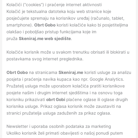
Kolačići (“cookies”) i praćenje internet aktivnosti
Kolačić je tekstualna datoteka koju web stranice koje
posjećujete spremaju na korisnikov uređaj (računalo, tablet,
smartphone).
Obrt Gobo
koristi kolačiće kako bi posjetiteljima
olakšao i poboljšao pristup funkcijama koje im
pruža
Skeniraj.me web sjedište
.
Kolačiće korisnik može u svakom trenutku obrisati ili blokirati u
postavkama svog internet preglednika.
Obrt Gobo
na stranicama
Skeniraj.me
koristi usluge za analizu
posjeta i praćenja navika kupaca kao npr. Google Analytics.
Pružatelj usluga može uporabom kolačića pratiti korisnikove
posjete našim i drugim internet sjedištima i na osnovu toga
korisniku prikazivati
obrt Gobi
plaćene oglase ili oglase drugih
korisnika usluge. Prikaz oglasa korisnik može zaustaviti na
stranici pružatelja usluga zaduženih za prikaz oglasa.
Newsletter i uporaba osobnih podataka za marketing
Ukoliko korisnik želi primati obavijesti o našoj ponudi putem