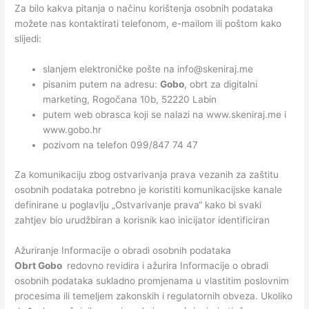
Za bilo kakva pitanja o načinu korištenja osobnih podataka
možete nas kontaktirati telefonom, e-mailom ili poštom kako
slijedi:
slanjem elektroničke pošte na info@skeniraj.me
pisanim putem na adresu:
Gobo
, obrt za digitalni
marketing, Rogočana 10b, 52220 Labin
putem web obrasca koji se nalazi na www.skeniraj.me i
www.gobo.hr
pozivom na telefon 099/847 74 47
Za komunikaciju zbog ostvarivanja prava vezanih za zaštitu
osobnih podataka potrebno je koristiti komunikacijske kanale
definirane u poglavlju „Ostvarivanje prava“ kako bi svaki
zahtjev bio urudžbiran a korisnik kao inicijator identificiran
Ažuriranje Informacije o obradi osobnih podataka
Obrt Gobo
redovno revidira i ažurira Informacije o obradi
osobnih podataka sukladno promjenama u vlastitim poslovnim
procesima ili temeljem zakonskih i regulatornih obveza. Ukoliko