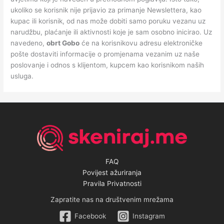
ukoliko se korisnik nije prijavio za primanje Newslettera, kao
kupac ili korisnik, od nas može dobiti samo poruku vezanu uz
narudžbu, plaćanje ili aktivnosti koje je sam osobno inicirao. Uz
navedeno,
obrt Gobo
će na korisnikovu adresu elektroničke
pošte dostaviti informacije o promjenama vezanim uz naše
poslovanje i odnos s klijentom, kupcem kao korisnikom naših
usluga.
FAQ
Povijest ažuriranja
Pravila Privatnosti
Zapratite nas na društvenim mrežama
Facebook
Instagram