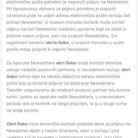
elektroničke pošte potrebno je napraviti prijavu na Newsletter.
Pri ispunjavanju obrasca za prijavu potrebno je popuniti
označena polja te unijeti adresu elektroničke pošte na koju želi
primati Newsletter. U svakom trenutku korisnik može izvršiti
odjavu na naš Newsletter sukladno uputama koje će dobiti e-
poštom nakon prijave, kao i na svakom Newsletteru. Svi
registrirani korisnici
obrta Gobo
, u svakom trenutku u svom
profilu mogu prijaviti ili odjaviti Newsletter.
Za isporuke Newslettera
obrt Gobo
može koristiti tehničke
usluge vanjskih poslovnih partnera. U navedenom slučaju
obrt
Gobo
istima daje na obradu isključivo adresu elektroničke
pošte koju je korisnik prijavio za dobivanje Newslettera.
Također osiguravamo da odabrani poslovni partner istu koriste
samo i jedino za isporuke naših Newslettera, u vremenskom
periodu dok je korisnik na njega prijavljen, te ju u druge svrhe
ne smije koristiti.
Obrt Gobo
neće korisničke kontakt podatke dane za prijavu na
Newsletter dijeliti s trećim stranama, osim u slučaju i pod
uvjetima koji je naveden u prethodnom poglavlju. Isto tako,