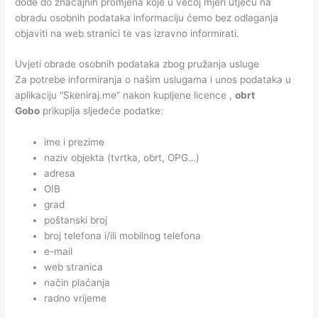
dođe do značajnih promjena koje u većoj mjeri utječu na
obradu osobnih podataka informaciju ćemo bez odlaganja
objaviti na web stranici te vas izravno informirati.
Uvjeti obrade osobnih podataka zbog pružanja usluge
Za potrebe informiranja o našim uslugama i unos podataka u
aplikaciju “Skeniraj.me” nakon kupljene licence ,
obrt
Gobo
prikuplja sljedeće podatke:
ime i prezime
naziv objekta (tvrtka, obrt, OPG…)
adresa
OIB
grad
poštanski broj
broj telefona i/ili mobilnog telefona
e-mail
web stranica
način plaćanja
radno vrijeme