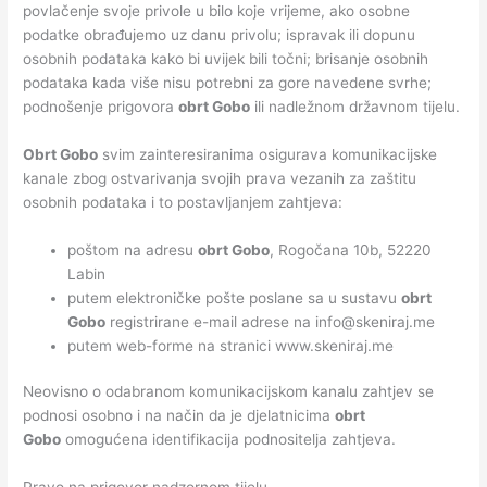
povlačenje svoje privole u bilo koje vrijeme, ako osobne
podatke obrađujemo uz danu privolu; ispravak ili dopunu
osobnih podataka kako bi uvijek bili točni; brisanje osobnih
podataka kada više nisu potrebni za gore navedene svrhe;
podnošenje prigovora
obrt Gobo
ili nadležnom državnom tijelu.
Obrt Gobo
svim zainteresiranima osigurava komunikacijske
kanale zbog ostvarivanja svojih prava vezanih za zaštitu
osobnih podataka i to postavljanjem zahtjeva:
poštom na adresu
obrt Gobo
, Rogočana 10b, 52220
Labin
putem elektroničke pošte poslane sa u sustavu
obrt
Gobo
registrirane e-mail adrese na info@skeniraj.me
putem web-forme na stranici www.skeniraj.me
Neovisno o odabranom komunikacijskom kanalu zahtjev se
podnosi osobno i na način da je djelatnicima
obrt
Gobo
omogućena identifikacija podnositelja zahtjeva.