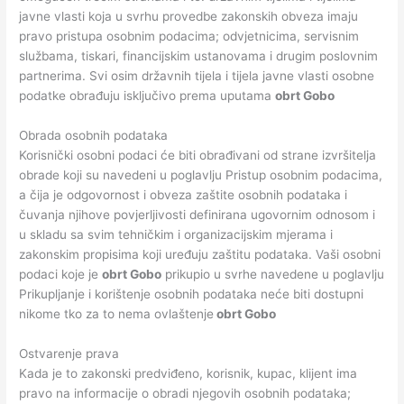
javne vlasti koja u svrhu provedbe zakonskih obveza imaju
pravo pristupa osobnim podacima; odvjetnicima, servisnim
službama, tiskari, financijskim ustanovama i drugim poslovnim
partnerima. Svi osim državnih tijela i tijela javne vlasti osobne
podatke obrađuju isključivo prema uputama
obrt Gobo
Obrada osobnih podataka
Korisnički osobni podaci će biti obrađivani od strane izvršitelja
obrade koji su navedeni u poglavlju Pristup osobnim podacima,
a čija je odgovornost i obveza zaštite osobnih podataka i
čuvanja njihove povjerljivosti definirana ugovornim odnosom i
u skladu sa svim tehničkim i organizacijskim mjerama i
zakonskim propisima koji uređuju zaštitu podataka. Vaši osobni
podaci koje je
obrt Gobo
prikupio u svrhe navedene u poglavlju
Prikupljanje i korištenje osobnih podataka neće biti dostupni
nikome tko za to nema ovlaštenje
obrt Gobo
Ostvarenje prava
Kada je to zakonski predviđeno, korisnik, kupac, klijent ima
pravo na informacije o obradi njegovih osobnih podataka;