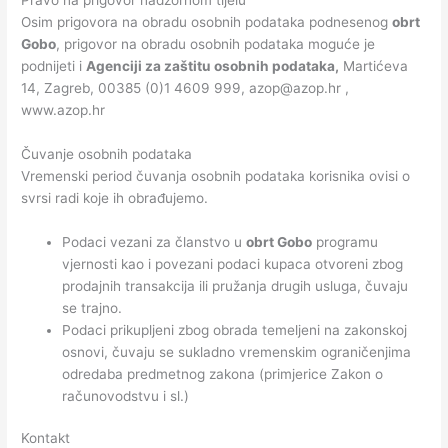
Pravo na prigovor nadzornom tijelu
Osim prigovora na obradu osobnih podataka podnesenog
obrt
Gobo
, prigovor na obradu osobnih podataka moguće je
podnijeti i
Agenciji za zaštitu osobnih podataka,
Martićeva
14, Zagreb, 00385 (0)1 4609 999, azop@azop.hr ,
www.azop.hr
Čuvanje osobnih podataka
Vremenski period čuvanja osobnih podataka korisnika ovisi o
svrsi radi koje ih obrađujemo.
Podaci vezani za članstvo u
obrt Gobo
programu
vjernosti kao i povezani podaci kupaca otvoreni zbog
prodajnih transakcija ili pružanja drugih usluga, čuvaju
se trajno.
Podaci prikupljeni zbog obrada temeljeni na zakonskoj
osnovi, čuvaju se sukladno vremenskim ograničenjima
odredaba predmetnog zakona (primjerice Zakon o
računovodstvu i sl.)
Kontakt